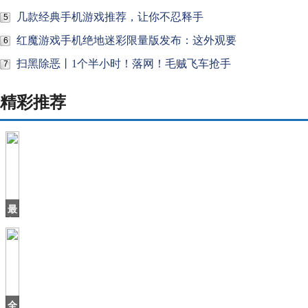
几款经典手机游戏推荐，让你不忍释手
5
红魔游戏手机绝地迷彩限量版发布：这外观要
6
扫黑除恶丨1个半小时！落网！毛贼飞车抢手
7
精彩推荐
最
便
宜
猎
装
车
确
定
全