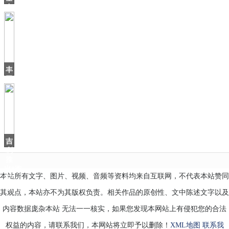
引
力
入
压
保
三
厢
版，
新
丰
款
田
版
维
特
拉
来
了，
吉
车
利
推
出“跑
本站所有文字、图片、视频、音频等资料均来自互联网，不代表本站赞同
车”，
新
其观点，本站亦不为其版权负责。相关作品的原创性、文中陈述文字以及
内容数据庞杂本站 无法一一核实，如果您发现本网站上有侵犯您的合法
权益的内容，请联系我们，本网站将立即予以删除！
XML地图
联系我