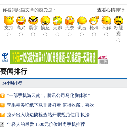
你看到此篇文章的感受是：
查看心情排行
支持
高兴
震惊
愤怒
无聊
无奈
谎言
枪稿
不解
标题
党
要闻排行
24小时排行
“一部手机游云南”，腾讯公司马化腾体验“
1
苹果精美壁纸下载非常好看 值得收藏，喜欢
2
拉萨出入境边防检查站开展规范使用 执法
3
年轻人的最爱 1500元价位时尚手机推荐
4