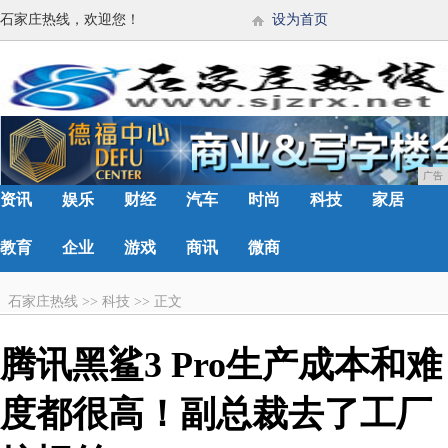
石家庄热线，欢迎您！
设为首页
广告
资讯
娱乐
财经
汽车
时尚
科技
家居
教育
企业
游戏
商讯
微商
石家庄热线
>>
科技
>>
正文
腾讯黑鲨3 Pro生产成本和难
度都很高！副总裁去了工厂