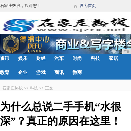
石家庄热线，欢迎您！
设为首页
广告
资讯
娱乐
财经
汽车
时尚
科技
家居
教育
企业
游戏
商讯
微商
石家庄热线
>>
科技
>>
正文
为什么总说二手手机“水很
深”？真正的原因在这里！