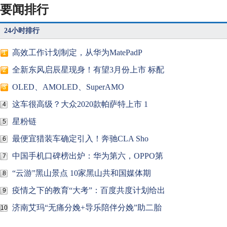
要闻排行
24小时排行
高效工作计划制定，从华为MatePadP
1
全新东风启辰星现身！有望3月份上市 标配
2
OLED、AMOLED、SuperAMO
3
这车很高级？大众2020款帕萨特上市 1
4
星粉链
5
最便宜猎装车确定引入！奔驰CLA Sho
6
中国手机口碑榜出炉：华为第六，OPPO第
7
“云游”黑山景点 10家黑山共和国媒体期
8
疫情之下的教育“大考”：百度共度计划给出
9
济南艾玛“无痛分娩+导乐陪伴分娩”助二胎
10