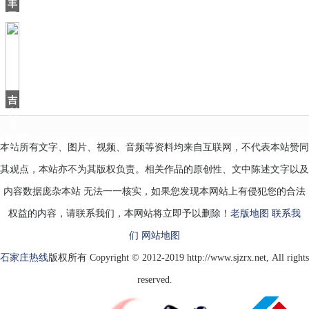
丰
款
田
版
维
特
拉
来
了，
吉
车
利
推
出“跑
本站所有文字、图片、视频、音频等资料均来自互联网，不代表本站赞同
车”，
新
其观点，本站亦不为其版权负责。相关作品的原创性、文中陈述文字以及
内容数据庞杂本站 无法一一核实，如果您发现本网站上有侵犯您的合法
权益的内容，请联系我们，本网站将立即予以删除！
老版地图
联系我
们
网站地图
石家庄热线
版权所有 Copyright © 2012-2019 http://www.sjzrx.net, All rights
reserved.