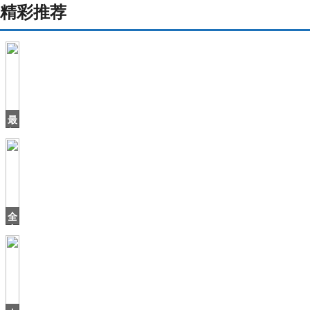
精彩推荐
最
便
宜
猎
装
车
确
定
全
引
力
入
压
保
三
厢
版，
新