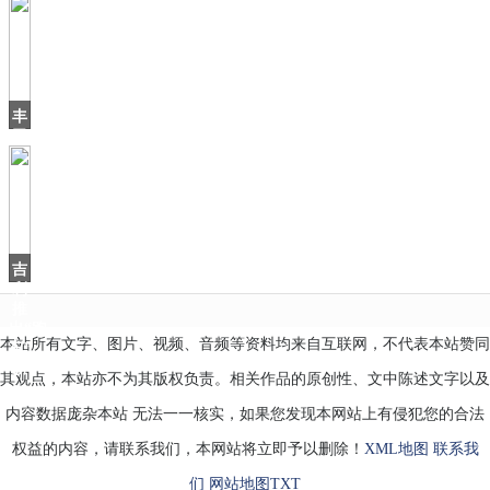
压
保
三
厢
版，
新
丰
款
田
版
维
特
拉
来
了，
吉
车
利
推
出“跑
本站所有文字、图片、视频、音频等资料均来自互联网，不代表本站赞同
车”，
新
其观点，本站亦不为其版权负责。相关作品的原创性、文中陈述文字以及
内容数据庞杂本站 无法一一核实，如果您发现本网站上有侵犯您的合法
权益的内容，请联系我们，本网站将立即予以删除！
XML地图
联系我
们
网站地图
TXT