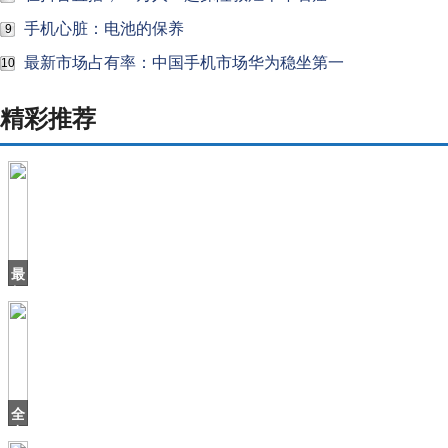
手机心脏：电池的保养
9
最新市场占有率：中国手机市场华为稳坐第一
10
精彩推荐
最
便
宜
猎
装
车
确
定
全
引
力
入