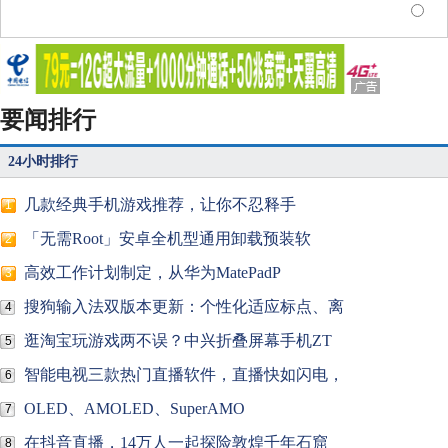
要闻排行
24小时排行
几款经典手机游戏推荐，让你不忍释手
1
「无需Root」安卓全机型通用卸载预装软
2
高效工作计划制定，从华为MatePadP
3
搜狗输入法双版本更新：个性化适应标点、离
4
逛淘宝玩游戏两不误？中兴折叠屏幕手机ZT
5
智能电视三款热门直播软件，直播快如闪电，
6
OLED、AMOLED、SuperAMO
7
在抖音直播，14万人一起探险敦煌千年石窟
8