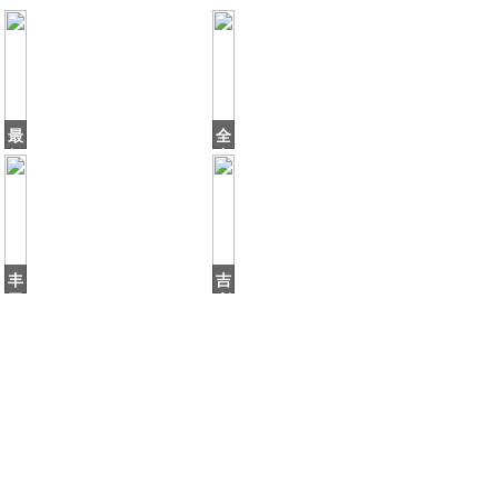
最
全
便
力
宜
压
猎
保
装
三
车
厢
确
版，
定
新
丰
吉
引
款
田
利
入
版
推
维
出“跑
特
车”，
拉
新
来
了，
车